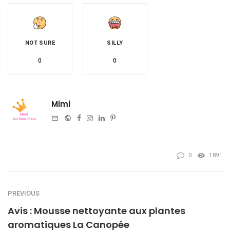
NOT SURE
SILLY
0
0
Mimi
e-
Website
Facebook
Instagram
Linkedin
Pinterest
mail
0
1891
PREVIOUS
Avis : Mousse nettoyante aux plantes
aromatiques La Canopée