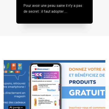
P
Pour avoir une peau saine il n’y a pas
de
de secret : il faut adopter ...