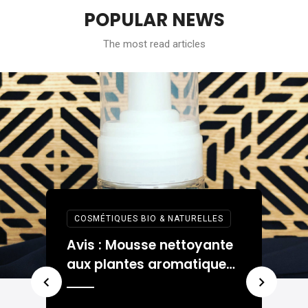
POPULAR NEWS
The most read articles
COSMÉTIQUES BIO & NATURELLES
e
A
Avis : Mousse nettoyante
s
a
aux plantes aromatiques
L
La Canopée