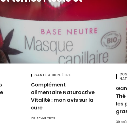
COS
SANTÉ & BIEN-ÊTRE
NAT
s
Complément
Gam
le
alimentaire Naturactive
Thé 
Vitalité : mon avis sur la
les 
cure
gra
28 janvier 2023
30 aoû