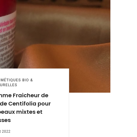
MÉTIQUES BIO &
URELLES
me Fraicheur de
de Centifolia pour
peaux mixtes et
sses
t 2022