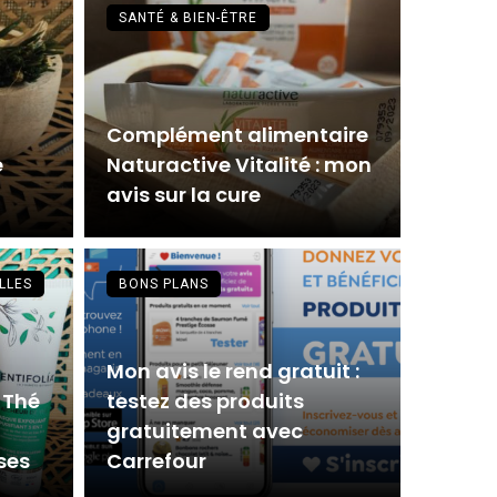
SANTÉ & BIEN-ÊTRE
Complément alimentaire
e
Naturactive Vitalité : mon
avis sur la cure
LLES
BONS PLANS
Mon avis le rend gratuit :
 Thé
testez des produits
gratuitement avec
ses
Carrefour