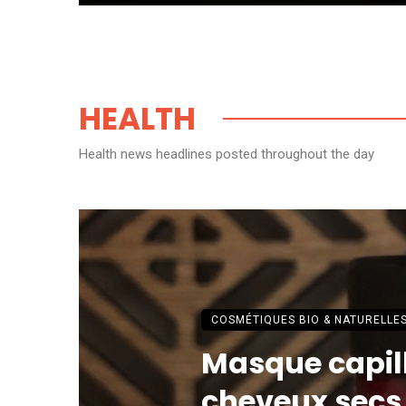
HEALTH
Health news headlines posted throughout the day
COSMÉTIQUES BIO & NATURELLE
Masque capill
cheveux secs e