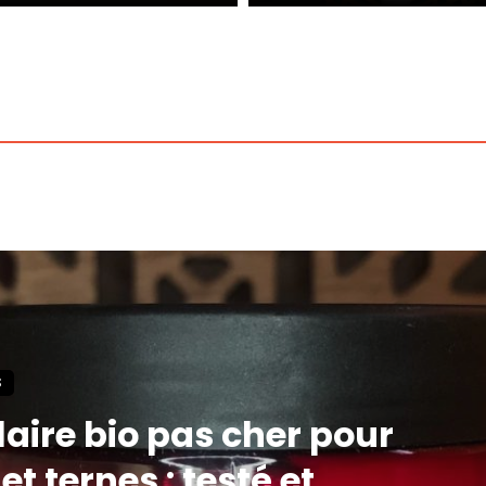
S
aire bio pas cher pour
t ternes : testé et