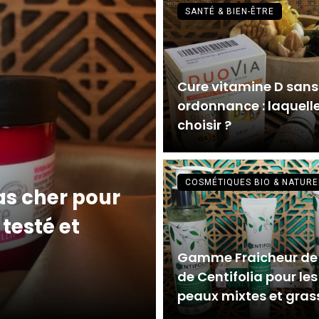
SANTÉ & BIEN-ÊTRE
Cure vitamine D sans
ordonnance : laquell
choisir ?
COSMÉTIQUES BIO & NATURE
as cher pour
 testé et
Gamme Fraicheur de
de Centifolia pour les
peaux mixtes et gras